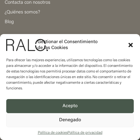
Contacta con nosotros
¿Quiénes somos?
Blog
Gestionar el Consentimiento
Calle Visitación 17
de las Cookies
46009 Valencia, Spain
Para ofrecer las mejores experiencias, utilizamos tecnologías como las cookies
para almacenar y/o acceder a la información del dispositivo. El consentimiento
de estas tecnologías nos permitirá procesar datos como el comportamiento de
navegación o las identificaciones únicas en este sitio. No consentir o retirar el
consentimiento, puede afectar negativamente a ciertas características y
funciones.
Acepto
Denegado
WhatsApp
Instagram
LinkedIn
Email
Todos los derechos reservados © 2024 | Ralo Designs sl.
Política de cookies
Política de privacidad