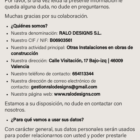
Por favor, si una vez leída la presente información le
queda alguna duda, no dude en preguntarnos.
Muchas gracias por su colaboración.
¿
Quiénes somos?
Nuestra denominación:
RALO DESIGNS S.L.
Nuestro CIF / NIF:
B06903561
Nuestra actividad principal:
Otras Instalaciones en obras de
construcción
Nuestra dirección:
Calle Visitación, 17 Bajo-izq | 46009
Valencia
Nuestro teléfono de contacto:
654113344
Nuestra dirección de correo electrónico de
contacto:
gestionralodesigns@gmail.com
Nuestra página web:
www.ralodesigns.com
Estamos a su disposición, no dude en contactar con
nosotros.
¿Para qué vamos a usar sus datos?
Con carácter general, sus datos personales serán usados
para poder relacionarnos con usted y poder prestarle