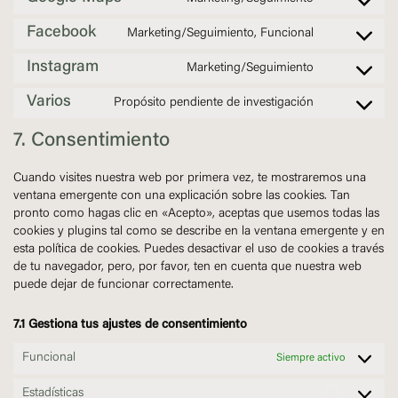
service
Consent
google-
to
Facebook
fonts
Marketing/Seguimiento, Funcional
service
Consent
google-
to
Instagram
maps
Marketing/Seguimiento
service
Consent
facebook
to
Varios
Propósito pendiente de investigación
service
Consent
instagram
to
7. Consentimiento
service
varios
Cuando visites nuestra web por primera vez, te mostraremos una
ventana emergente con una explicación sobre las cookies. Tan
pronto como hagas clic en «Acepto», aceptas que usemos todas las
cookies y plugins tal como se describe en la ventana emergente y en
esta política de cookies. Puedes desactivar el uso de cookies a través
de tu navegador, pero, por favor, ten en cuenta que nuestra web
puede dejar de funcionar correctamente.
7.1 Gestiona tus ajustes de consentimiento
Funcional
Siempre activo
Estadísticas